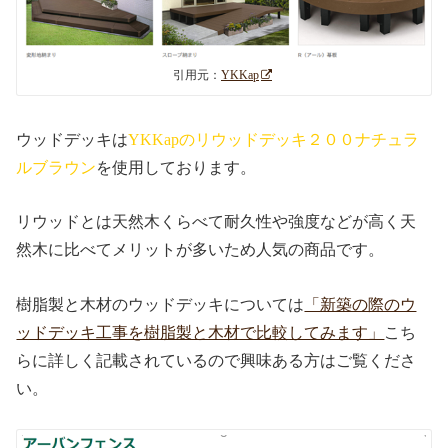
引用元：
YKKap
ウッドデッキは
YKKapのリウッドデッキ２００ナチュラ
ルブラウン
を使用しております。
リウッドとは天然木くらべて耐久性や強度などが高く天
然木に比べてメリットが多いため人気の商品です。
樹脂製と木材のウッドデッキについては
「新築の際のウ
ッドデッキ工事を樹脂製と木材で比較してみます」
こち
らに詳しく記載されているので興味ある方はご覧くださ
い。